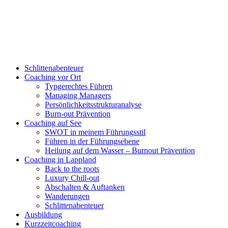
Schlittenabenteuer
Coaching vor Ort
Typgerechtes Führen
Managing Managers
Persönlichkeitsstrukturanalyse
Burn-out Prävention
Coaching auf See
SWOT in meinem Führungsstil
Führen in der Führungsebene
Heilung auf dem Wasser – Burnout Prävention
Coaching in Lappland
Back to the roots
Luxury Chill-out
Abschalten & Auftanken
Wanderungen
Schlittenabenteuer
Ausbildung
Kurzzeitcoaching